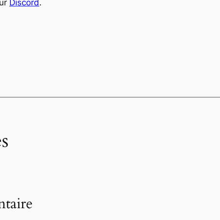
eur
Discord
.
s
taire