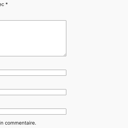
vec
*
ain commentaire.