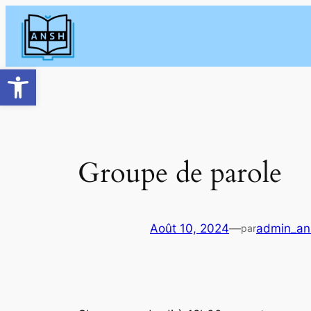
Aller
au
contenu
Ouvrir la barre d’outils
Groupe de parole
Août 10, 2024
—
admin_an
par